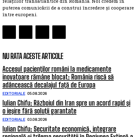
relațiilor transatlantice din România. Noi credem în
puterea comunicării de a construi încredere și cooperare
între europeni.
NU RATA ACESTE ARTICOLE
Accesul pacienților români la medicamente
inovatoare rămâne blocat: România riscă să
adâncească decalajul față de Europa
EDITORIALE
05.08.2026
Iulian Chifu: Războiul din Iran spre un acord rapid și
o ieșire fără soluții garantate
EDITORIALE
03.08.2026
Iulian Chifu: Securitate economică, integrare
regională și trilema securității în Regiunea Extinsă a