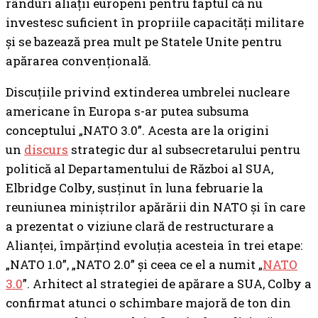
rânduri aliații europeni pentru faptul că nu
investesc suficient în propriile capacități militare
și se bazează prea mult pe Statele Unite pentru
apărarea convențională.
Discuțiile privind extinderea umbrelei nucleare
americane în Europa s-ar putea subsuma
conceptului „NATO 3.0”. Acesta are la origini
un
discurs
strategic dur al subsecretarului pentru
politică al Departamentului de Război al SUA,
Elbridge Colby, susținut în luna februarie la
reuniunea miniștrilor apărării din NATO și în care
a prezentat o viziune clară de restructurare a
Alianței, împărțind evoluția acesteia în trei etape:
„NATO 1.0”, „NATO 2.0” și ceea ce el a numit „
NATO
3.0
”. Arhitect al strategiei de apărare a SUA, Colby a
confirmat atunci o schimbare majoră de ton din