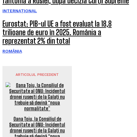
fantomă a Rusiei, după decizia Curții Supreme
INTERNAȚIONAL
Eurostat: PIB-ul UE a fost evaluat la 18,8
trilioane de euro în 2025. România a
reprezentat 2% din total
ROMÂNIA
ARTICOLUL PRECEDENT
Oana Țoiu, la Consiliul de
Securitate al ONU: Incidentul
dronei rusești de la Galați nu
trebuie să devină “noua