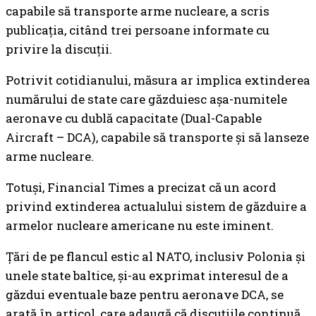
capabile să transporte arme nucleare, a scris
publicația, citând trei persoane informate cu
privire la discuții.
Potrivit cotidianului, măsura ar implica extinderea
numărului de state care găzduiesc așa-numitele
aeronave cu dublă capacitate (Dual-Capable
Aircraft – DCA), capabile să transporte și să lanseze
arme nucleare.
Totuși, Financial Times a precizat că un acord
privind extinderea actualului sistem de găzduire a
armelor nucleare americane nu este iminent.
Țări de pe flancul estic al NATO, inclusiv Polonia și
unele state baltice, și-au exprimat interesul de a
găzdui eventuale baze pentru aeronave DCA, se
arată în articol, care adaugă că discuțiile continuă