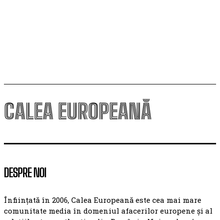
Criza din Ceuta. Premierul spaniol denunță atitudinea
„egoistă” a unor state UE și cere o reuniune a
miniștrilor de interne din statele membre
CALEA EUROPEANĂ
DESPRE NOI
Înființată în 2006, Calea Europeană este cea mai mare
comunitate media în domeniul afacerilor europene și al