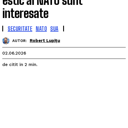
estic al NATO sunt
interesate
SECURITATE
NATO
SUA
Robert Lupițu
AUTOR:
02.06.2026
de citit in
2
min.