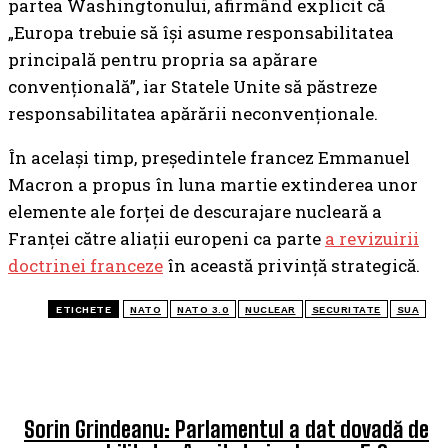
partea Washingtonului, afirmând explicit că
„Europa trebuie să își asume responsabilitatea
principală pentru propria sa apărare
convențională”, iar Statele Unite să păstreze
responsabilitatea apărării neconvenționale.
În același timp, președintele francez Emmanuel
Macron a propus în luna martie extinderea unor
elemente ale forței de descurajare nucleară a
Franței către aliații europeni ca parte
a revizuirii
doctrinei franceze
în această privință strategică.
ETICHETE
NATO
NATO 3.0
NUCLEAR
SECURITATE
SUA
ULTIMELE ARTICOLE
Sorin Grindeanu: Parlamentul a dat dovadă de