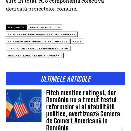
euro în total, cu o componentă colectivă
dedicată proiectelor comune.
ETICHETE
ANDRIUS KUBILIUS
COMISARUL EUROPEAN PENTRU APĂRARE
CONSILIU EUROPEAN DE SECURITATE
NEWS
TRATAT INTERGUVERNAMENTAL NOU
UNIUNEA EUROPEANĂ A APĂRĂRII
ULTIMELE ARTICOLE
Fitch menține ratingul, dar
România nu a trecut testul
reformelor și al stabilității
politice, avertizează Camera
de Comerț Americană în
România