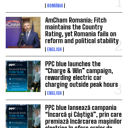
ROMÂNIA
AmCham Romania: Fitch
maintains the Country
Rating, yet Romania fails on
reform and political stability
ENGLISH
PPC blue launches the
“Charge & Win” campaign,
rewarding electric car
charging outside peak hours
ENGLISH
PPC blue lansează campania
“Încarcă și Câștigă”, prin care
premiază încărcarea mașinilor