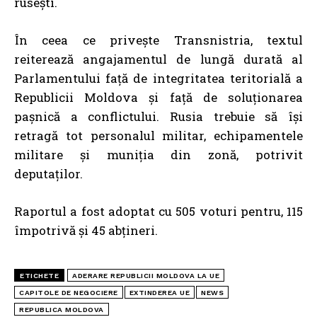
rusești.
În ceea ce privește Transnistria, textul
reiterează angajamentul de lungă durată al
Parlamentului față de integritatea teritorială a
Republicii Moldova și față de soluționarea
pașnică a conflictului. Rusia trebuie să își
retragă tot personalul militar, echipamentele
militare și muniția din zonă, potrivit
deputaților.
Raportul a fost adoptat cu 505 voturi pentru, 115
împotrivă și 45 abțineri.
ETICHETE
ADERARE REPUBLICII MOLDOVA LA UE
CAPITOLE DE NEGOCIERE
EXTINDEREA UE
NEWS
REPUBLICA MOLDOVA