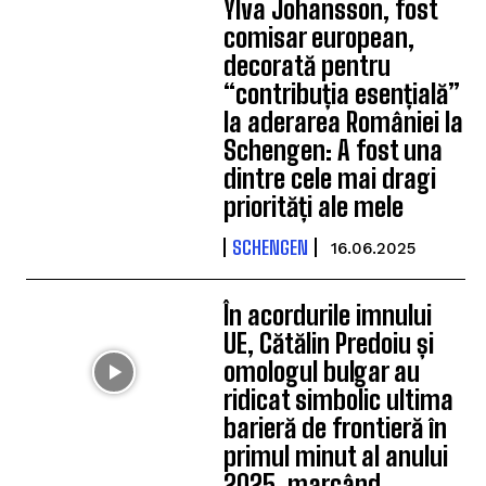
Ylva Johansson, fost
comisar european,
decorată pentru
“contribuția esențială”
la aderarea României la
Schengen: A fost una
dintre cele mai dragi
priorități ale mele
SCHENGEN
16.06.2025
În acordurile imnului
UE, Cătălin Predoiu și
omologul bulgar au
ridicat simbolic ultima
barieră de frontieră în
primul minut al anului
2025, marcând