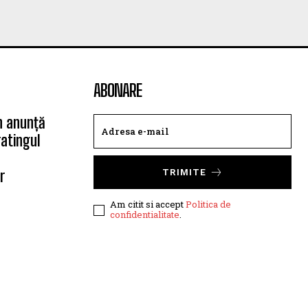
ABONARE
n anunță
atingul
r
TRIMITE
Am citit si accept
Politica de
confidentialitate
.