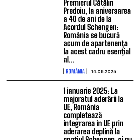
Premierul Cătălin
Predoiu, la aniversarea
a 40 de ani de la
Acordul Schengen:
România se bucură
acum de apartenența
la acest cadru esențial
al...
ROMÂNIA
14.06.2025
1 ianuarie 2025: La
majoratul aderării la
UE, România
completează
integrarea în UE prin
aderarea deplină la
spațiul Schengen, și cu