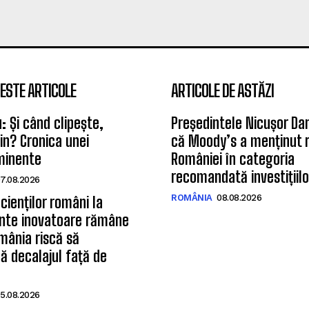
ESTE ARTICOLE
ARTICOLE DE ASTĂZI
u: Și când clipește,
Președintele Nicușor Da
tin? Cronica unei
că Moody’s a menținut r
iminente
României în categoria
recomandată investițiilo
7.08.2026
ROMÂNIA
08.08.2026
cienților români la
te inovatoare rămâne
mânia riscă să
 decalajul față de
5.08.2026