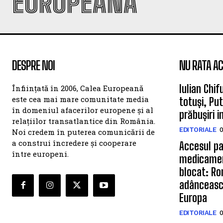
EUROPEANĂ
DESPRE NOI
NU RATA AC
Iulian Chif
Înființată în 2006, Calea Europeană
este cea mai mare comunitate media
totuși, Pu
în domeniul afacerilor europene și al
prăbușiri 
relațiilor transatlantice din România.
EDITORIALE
0
Noi credem în puterea comunicării de
a construi încredere și cooperare
Accesul pa
între europeni.
medicamen
blocat: Ro
adâncească
Europa
EDITORIALE
0