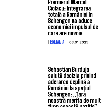
Premierul Marcel
Ciolacu: Integrarea
totală a României în
Schengen va aduce
economiei impulsul de
care are nevoie
ROMÂNIA
03.01.2025
Sebastian Burduja
salută decizia privind
aderarea deplină a
României la spațiul
Schengen: „Țara
noastră merita de mult
timp această poziție”