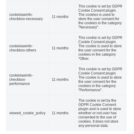
This cookie is set by GDPR
Cookie Consent plugin.
cookielawinfo-
The cookies is used to
11 months
checkbox-necessary
store the user consent for
the cookies in the category
"Necessary".
This cookie is set by GDPR
Cookie Consent plugin.
cookielawinfo-
The cookie is used to store
11 months
checkbox-others
the user consent for the
cookies in the category
"Other.
This cookie is set by GDPR
Cookie Consent plugin.
cookielawinfo-
The cookie is used to store
checkbox-
11 months
the user consent for the
performance
cookies in the category
"Performance".
The cookie is set by the
GDPR Cookie Consent
plugin and is used to store
viewed_cookie_policy
11 months
whether or not user has
consented to the use of
cookies. It does not store
any personal data.