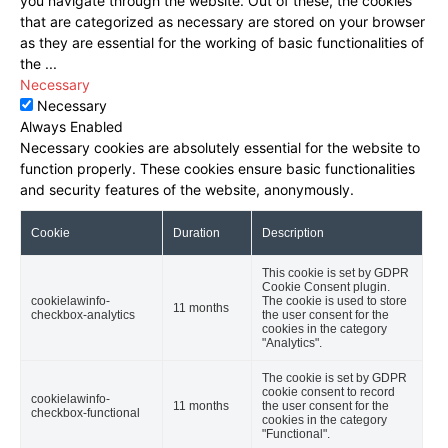
you navigate through the website. Out of these, the cookies
that are categorized as necessary are stored on your browser
as they are essential for the working of basic functionalities of
the
...
Necessary
Necessary
Always Enabled
Necessary cookies are absolutely essential for the website to
function properly. These cookies ensure basic functionalities
and security features of the website, anonymously.
Cookie
Duration
Description
This cookie is set by GDPR
Cookie Consent plugin.
cookielawinfo-
The cookie is used to store
11 months
checkbox-analytics
the user consent for the
cookies in the category
"Analytics".
The cookie is set by GDPR
cookie consent to record
cookielawinfo-
11 months
the user consent for the
checkbox-functional
cookies in the category
"Functional".