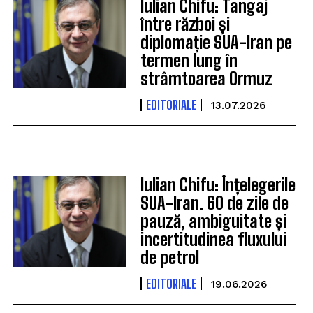
Iulian Chifu: Tangaj
între război și
diplomație SUA-Iran pe
termen lung în
strâmtoarea Ormuz
EDITORIALE
13.07.2026
Iulian Chifu: Înțelegerile
SUA-Iran. 60 de zile de
pauză, ambiguitate și
incertitudinea fluxului
de petrol
EDITORIALE
19.06.2026