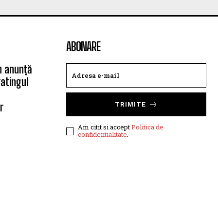
ABONARE
n anunță
atingul
r
TRIMITE
Am citit si accept
Politica de
confidentialitate
.