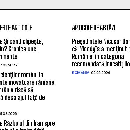
ESTE ARTICOLE
ARTICOLE DE ASTĂZI
u: Și când clipește,
Președintele Nicușor Da
tin? Cronica unei
că Moody’s a menținut r
iminente
României în categoria
recomandată investițiilo
7.08.2026
ROMÂNIA
08.08.2026
cienților români la
te inovatoare rămâne
mânia riscă să
 decalajul față de
5.08.2026
u: Războiul din Iran spre