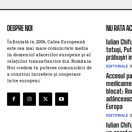
DESPRE NOI
NU RATA AC
Iulian Chif
Înființată în 2006, Calea Europeană
este cea mai mare comunitate media
totuși, Pu
în domeniul afacerilor europene și al
prăbușiri 
relațiilor transatlantice din România.
EDITORIALE
0
Noi credem în puterea comunicării de
a construi încredere și cooperare
Accesul pa
între europeni.
medicamen
blocat: Ro
adâncească
Europa
EDITORIALE
0
Iulian Chif