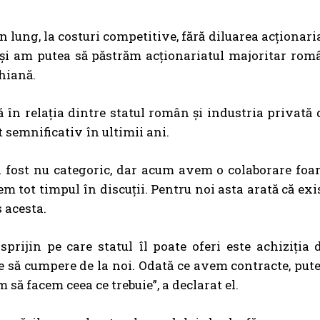
en lung, la costuri competitive, fără diluarea acționari
și am putea să păstrăm acționariatul majoritar româ
chiană.
 în relația dintre statul român și industria privată 
t semnificativ în ultimii ani.
i fost nu categoric, dar acum avem o colaborare foa
m tot timpul în discuții. Pentru noi asta arată că exi
s acesta.
prijin pe care statul îl poate oferi este achiziția
 să cumpere de la noi. Odată ce avem contracte, put
să facem ceea ce trebuie”, a declarat el.