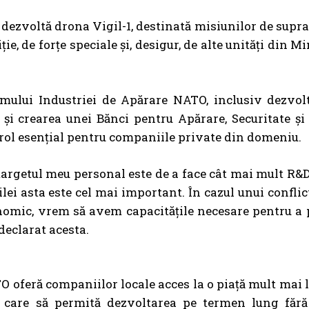
x dezvoltă drona Vigil-1, destinată misiunilor de supr
ție, de forțe speciale și, desigur, de alte unități din M
rumului Industriei de Apărare NATO, inclusiv dezvol
i crearea unei Bănci pentru Apărare, Securitate și 
rol esențial pentru companiile private din domeniu.
 targetul meu personal este de a face cât mai mult R&D
lei asta este cel mai important. În cazul unui conflic
onomic, vrem să avem capacitățile necesare pentru a
declarat acesta.
O oferă companiilor locale acces la o piață mult mai 
e care să permită dezvoltarea pe termen lung fără