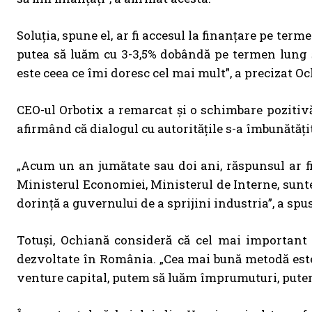
Soluția, spune el, ar fi accesul la finanțare pe term
putea să luăm cu 3-3,5% dobândă pe termen lung 
este ceea ce îmi doresc cel mai mult”, a precizat O
CEO-ul Orbotix a remarcat și o schimbare pozitivă
afirmând că dialogul cu autoritățile s-a îmbunătăți
„Acum un an jumătate sau doi ani, răspunsul ar f
Ministerul Economiei, Ministerul de Interne, sunte
dorință a guvernului de a sprijini industria”, a spu
Totuși, Ochiană consideră că cel mai important s
dezvoltate în România. „Cea mai bună metodă este
venture capital, putem să luăm împrumuturi, putem 