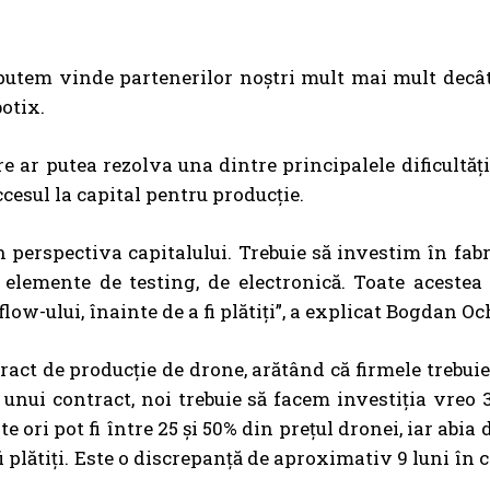
 putem vinde partenerilor noștri mult mai mult decâ
otix.
e ar putea rezolva una dintre principalele dificultăți
esul la capital pentru producție.
 perspectiva capitalului. Trebuie să investim în fabri
lemente de testing, de electronică. Toate acestea 
ow-ului, înainte de a fi plătiți”, a explicat Bogdan Oc
tract de producție de drone, arătând că firmele trebuie
l unui contract, noi trebuie să facem investiția vreo 
ori pot fi între 25 și 50% din prețul dronei, iar abia 
 plătiți. Este o discrepanță de aproximativ 9 luni în c