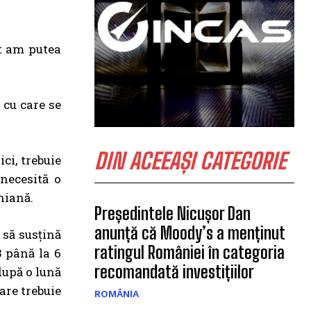
t am putea
 cu care se
DIN ACEEAȘI CATEGORIE
ci, trebuie
necesită o
hiană.
Președintele Nicușor Dan
anunță că Moody’s a menținut
 să susțină
ratingul României în categoria
3 până la 6
recomandată investițiilor
după o lună
are trebuie
ROMÂNIA