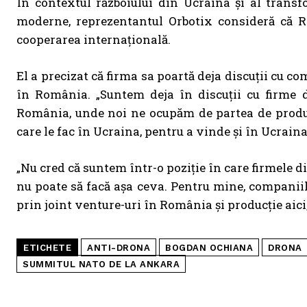
În contextul războiului din Ucraina și al transf
moderne, reprezentantul Orbotix consideră că R
cooperarea internațională.
El a precizat că firma sa poartă deja discuții cu 
în România. „Suntem deja în discuții cu firme d
România, unde noi ne ocupăm de partea de producți
care le fac în Ucraina, pentru a vinde și în Ucraina
„Nu cred că suntem într-o poziție în care firmele 
nu poate să facă așa ceva. Pentru mine, companiile
prin joint venture-uri în România și producție aici
ETICHETE
ANTI-DRONA
BOGDAN OCHIANA
DRONA
SUMMITUL NATO DE LA ANKARA