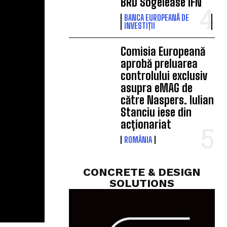
BRD Sogelease IFN
BANCA EUROPEANĂ DE
INVESTIȚII
Comisia Europeană
aprobă preluarea
controlului exclusiv
asupra eMAG de
către Naspers. Iulian
Stanciu iese din
acționariat
ROMÂNIA
CONCRETE & DESIGN
SOLUTIONS