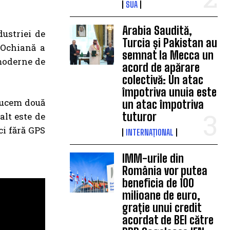
SUA
Arabia Saudită,
ustriei de
Turcia și Pakistan au
 Ochiană a
semnat la Mecca un
 moderne de
acord de apărare
colectivă: Un atac
împotriva unuia este
oducem două
un atac împotriva
tuturor
alt este de
ci fără GPS
INTERNAȚIONAL
IMM-urile din
România vor putea
beneficia de 100
milioane de euro,
grație unui credit
acordat de BEI către