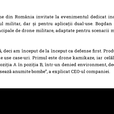
me din România invitate la evenimentul dedicat ind
l militar, dar și pentru aplicații dual-use. Bogdan
incipale de drone militare, adaptate pentru scenarii
ă, deci am început de la început ca defense first. Pr
de use case-uri. Primul este drone kamikaze, iar celăl
iția A în poziția B, într-un denied environment, de
ansează anumite bombe”, a explicat CEO-ul companiei.