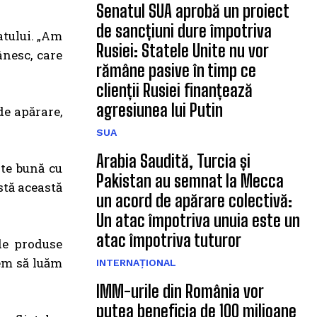
Senatul SUA aprobă un proiect
de sancțiuni dure împotriva
atului. „Am
Rusiei: Statele Unite nu vor
nesc, care
rămâne pasive în timp ce
clienții Rusiei finanțează
agresiunea lui Putin
de apărare,
SUA
Arabia Saudită, Turcia și
rte bună cu
Pakistan au semnat la Mecca
stă această
un acord de apărare colectivă:
Un atac împotriva unuia este un
atac împotriva tuturor
 de produse
em să luăm
INTERNAȚIONAL
IMM-urile din România vor
putea beneficia de 100 milioane