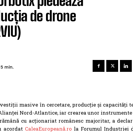
rbotix pledează
ducția de drone
VIU)
5
min.
estiții masive în cercetare, producție și capacități 
 Alianței Nord-Atlantice, iar crearea unor instrumente
 rămână cu acționariat românesc majoritar, a decla
iu acordat
CaleaEuropeană.ro
la Forumul Industriei 