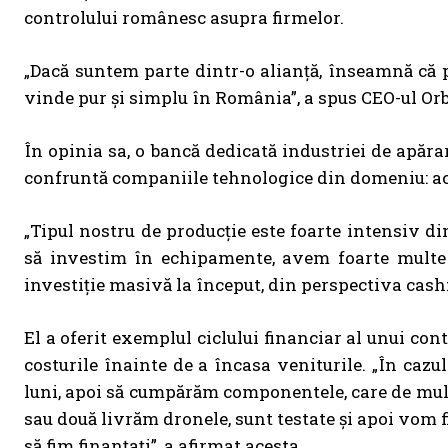
controlului românesc asupra firmelor.
„Dacă suntem parte dintr-o alianță, înseamnă că
vinde pur și simplu în România”, a spus CEO-ul Orb
În opinia sa, o bancă dedicată industriei de apărar
confruntă companiile tehnologice din domeniu: acc
„Tipul nostru de producție este foarte intensiv din
să investim în echipamente, avem foarte multe e
investiție masivă la început, din perspectiva cashfl
El a oferit exemplul ciclului financiar al unui con
costurile înainte de a încasa veniturile. „În cazu
luni, apoi să cumpărăm componentele, care de multe 
sau două livrăm dronele, sunt testate și apoi vom fi
să fim finanțați”, a afirmat acesta.