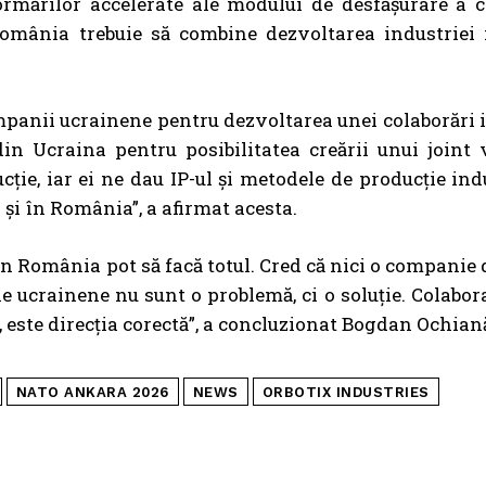
ormărilor accelerate ale modului de desfășurare a c
omânia trebuie să combine dezvoltarea industriei 
companii ucrainene pentru dezvoltarea unei colaborări 
in Ucraina pentru posibilitatea creării unui joint 
e, iar ei ne dau IP-ul și metodele de producție ind
 și în România”, a afirmat acesta.
din România pot să facă totul. Cred că nici o companie
 ucrainene nu sunt o problemă, ci o soluție. Colabora
, este direcția corectă”, a concluzionat Bogdan Ochian
NATO ANKARA 2026
NEWS
ORBOTIX INDUSTRIES