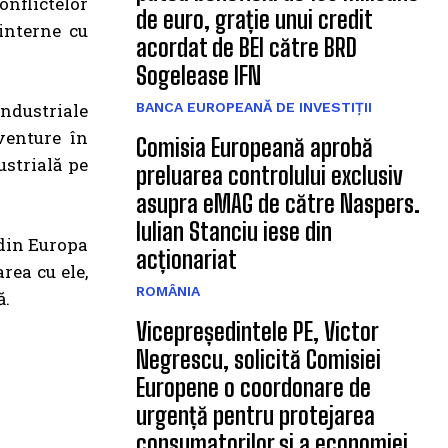
onflictelor
de euro, grație unui credit
interne cu
acordat de BEI către BRD
Sogelease IFN
industriale
BANCA EUROPEANĂ DE INVESTIȚII
venture în
Comisia Europeană aprobă
ustrială pe
preluarea controlului exclusiv
asupra eMAG de către Naspers.
Iulian Stanciu iese din
 din Europa
acționariat
rea cu ele,
ROMÂNIA
ă.
Vicepreședintele PE, Victor
Negrescu, solicită Comisiei
Europene o coordonare de
urgență pentru protejarea
consumatorilor și a economiei