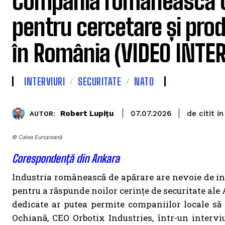
Compania românească O
pentru cercetare și pro
în România (VIDEO INTER
INTERVIURI
SECURITATE
NATO
de citit in
Robert Lupițu
07.07.2026
AUTOR:
© Calea Europeană
Corespondență din Ankara
Industria românească de apărare are nevoie de inv
pentru a răspunde noilor cerințe de securitate ale
dedicate ar putea permite companiilor locale să
Ochiană, CEO Orbotix Industries, într-un interv