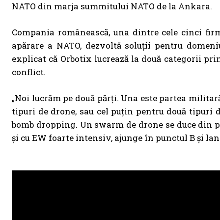
NATO din marja summitului NATO de la Ankara.
Compania românească, una dintre cele cinci fir
apărare a NATO, dezvoltă soluții pentru domeniu
explicat că Orbotix lucrează la două categorii pr
conflict.
„Noi lucrăm pe două părți. Una este partea militar
tipuri de drone, sau cel puțin pentru două tipuri 
bomb dropping. Un swarm de drone se duce din poz
și cu EW foarte intensiv, ajunge în punctul B și l