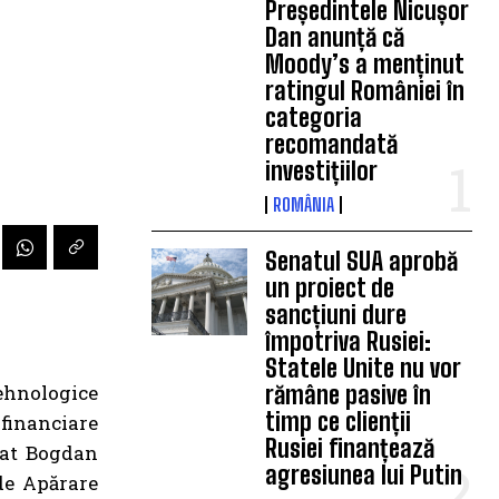
Președintele Nicușor
Dan anunță că
Moody’s a menținut
ratingul României în
categoria
recomandată
investițiilor
ROMÂNIA
Senatul SUA aprobă
un proiect de
sancțiuni dure
împotriva Rusiei:
Statele Unite nu vor
tehnologice
rămâne pasive în
timp ce clienții
 financiare
Rusiei finanțează
rat Bogdan
agresiunea lui Putin
de Apărare