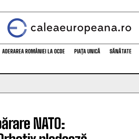
ADERAREA ROMÂNIEI LA OCDE
PIAȚA UNICĂ
SĂNĂTATE
părare NATO: