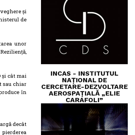
aveghere și
inisterul de
tarea unor
Reziliență,
INCAS - INSTITUTUL
 și cât mai
NAȚIONAL DE
t sau chiar
CERCETARE-DEZVOLTARE
 produce în
AEROSPAȚIALĂ „ELIE
CARAFOLI”
largă decât
 pierderea