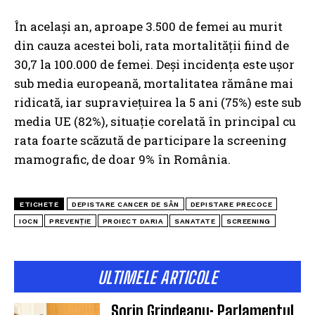
În același an, aproape 3.500 de femei au murit
din cauza acestei boli, rata mortalității fiind de
30,7 la 100.000 de femei. Deși incidența este ușor
sub media europeană, mortalitatea rămâne mai
ridicată, iar supraviețuirea la 5 ani (75%) este sub
media UE (82%), situație corelată în principal cu
rata foarte scăzută de participare la screening
mamografic, de doar 9% în România.
ETICHETE
DEPISTARE CANCER DE SÂN
DEPISTARE PRECOCE
IOCN
PREVENȚIE
PROIECT DARIA
SANATATE
SCREENING
ULTIMELE ARTICOLE
Sorin Grindeanu: Parlamentul