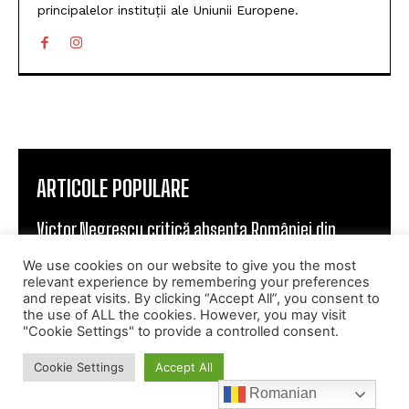
principalelor instituții ale Uniunii Europene.
ARTICOLE POPULARE
Victor Negrescu critică absența României din
inițiativa UE privind Gigafabricile AI: Am ajutat
We use cookies on our website to give you the most
România cu AI Factory. O voi face din nou cu AI...
relevant experience by remembering your preferences
and repeat visits. By clicking “Accept All”, you consent to
the use of ALL the cookies. However, you may visit
Consilierul prezidențial Marius Lazurca, după vizita
"Cookie Settings" to provide a controlled consent.
la Washington: România își consolidează
angajamentele de apărare cu SUA și securitatea la
Cookie Settings
Accept All
Marea Neagră
Romanian