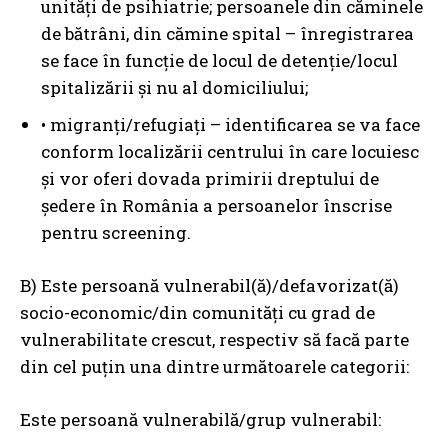
unități de psihiatrie; persoanele din căminele
de bătrâni, din cămine spital – înregistrarea
se face în funcție de locul de detenție/locul
spitalizării și nu al domiciliului;
• migranți/refugiați – identificarea se va face
conform localizării centrului în care locuiesc
și vor oferi dovada primirii dreptului de
ședere în România a persoanelor înscrise
pentru screening.
B) Este persoană vulnerabil(ă)/defavorizat(ă)
socio-economic/din comunități cu grad de
vulnerabilitate crescut, respectiv să facă parte
din cel puțin una dintre următoarele categorii:
Este persoană vulnerabilă/grup vulnerabil: