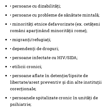
• persoane cu dizabilități;
• persoane cu probleme de sănătate mintală;
• minorități etnice defavorizate (ex. cetățeni
români aparținând minorității rome);
• migranți/refugiați;
• dependenți de droguri;
• persoane infectate cu HIV/SIDA;
• etilicii cronici;
• persoane aflate în detenție/lipsite de
libertate/arest preventiv și din alte instituții
corecționale;
• persoanele spitalizate cronic în unități de
psihiatrie;