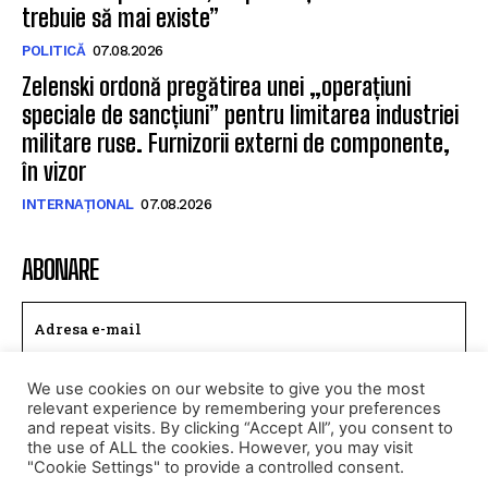
trebuie să mai existe”
POLITICĂ
07.08.2026
Zelenski ordonă pregătirea unei „operațiuni
speciale de sancțiuni” pentru limitarea industriei
militare ruse. Furnizorii externi de componente,
în vizor
INTERNAȚIONAL
07.08.2026
ABONARE
We use cookies on our website to give you the most
TRIMITE
relevant experience by remembering your preferences
and repeat visits. By clicking “Accept All”, you consent to
Am citit si accept
Politica de confidentialitate
.
the use of ALL the cookies. However, you may visit
"Cookie Settings" to provide a controlled consent.