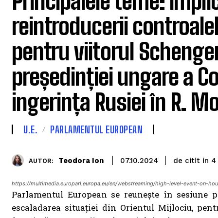
Principalele teme: implic
reintroducerii controalel
pentru viitorul Schengen
președinției ungare a Con
ingerința Rusiei în R. M
U.E.
PARLAMENTUL EUROPEAN
de citit in
Teodora Ion
4
07.10.2024
AUTOR:
https://multimedia.europarl.europa.eu/en/webstreaming/high-level-event-on
Parlamentul European se reunește în sesiune p
escaladarea situației din Orientul Mijlociu, pent