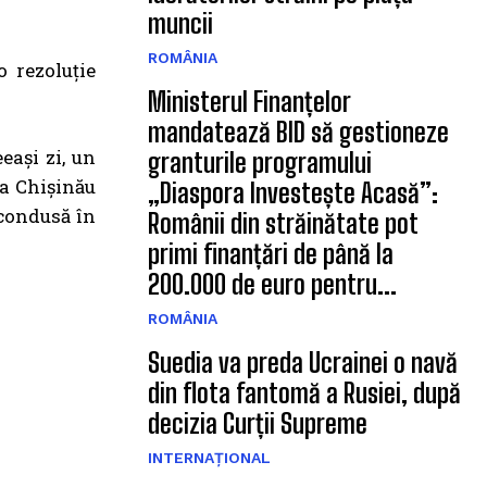
muncii
ROMÂNIA
o rezoluție
Ministerul Finanțelor
mandatează BID să gestioneze
eași zi, un
granturile programului
la Chișinău
„Diaspora Investește Acasă”:
 condusă în
Românii din străinătate pot
primi finanțări de până la
200.000 de euro pentru...
ROMÂNIA
Suedia va preda Ucrainei o navă
din flota fantomă a Rusiei, după
decizia Curții Supreme
INTERNAȚIONAL