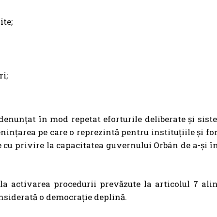
ite;
ri;
denunțat în mod repetat eforturile deliberate și sist
nțarea pe care o reprezintă pentru instituțiile și fo
 cu privire la capacitatea guvernului Orbán de a-și î
 la activarea procedurii prevăzute la articolul 7 alin
nsiderată o democrație deplină.