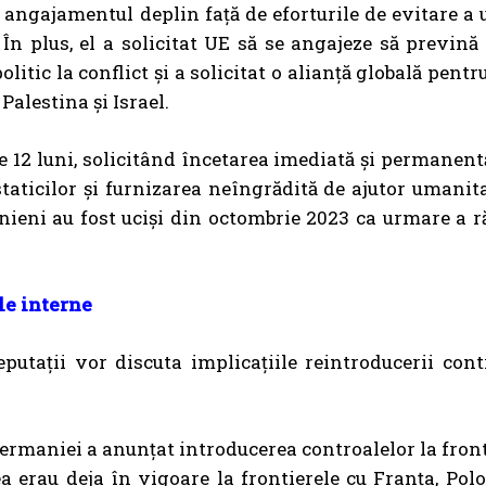
e angajamentul deplin față de eforturile de evitare a 
 În plus, el a solicitat UE să se angajeze să prevină
olitic la conflict și a solicitat o alianță globală pent
Palestina și Israel.
e 12 luni, solicitând încetarea
imediată și permanentă
taticilor și furnizarea neîngrădită de ajutor umanita
inieni au fost uciși din octombrie 2023 ca urmare a 
ele interne
putații vor discuta implicațiile reintroducerii cont
Germaniei a anunțat introducerea controalelor la front
a erau deja în vigoare la frontierele cu Franța, Polo