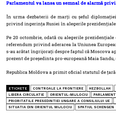
Parlamentul va lansa un semnal de alarmă privi
În urma dezbaterii de marți cu șeful diplomației
privind ingerința Rusiei în alegerile prezidențial
Pe 20 octombrie, odată cu alegerile prezidențiale
referendum privind aderarea la Uniunea Europeană. 
s-au arătat îngrijorați despre faptul că Moscova ap
prezent de președinta pro-europeană Maia Sandu, s
Republica Moldova a primit oficial statutul de țar
ETICHETE
CONTROALE LA FRONTIERE
HEZBOLLAH
LIBERA CIRCULATIE
ORIENTUL-MIJLOCIU
PARLAMENT
PRIORITATILE PRESEDINTIEI UNGARE A CONSILIULUI UE
SITUATIA DIN ORIENTUL MIJLOCIU
SPATIUL SCHENGEN