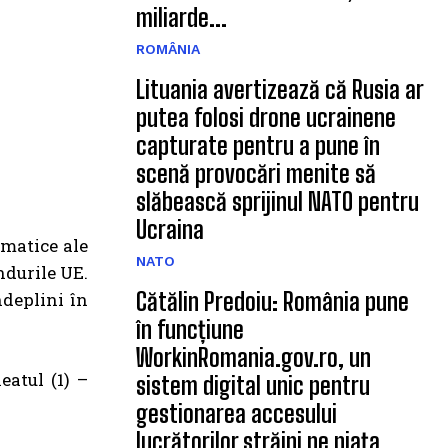
miliarde...
ROMÂNIA
Lituania avertizează că Rusia ar
putea folosi drone ucrainene
capturate pentru a pune în
scenă provocări menite să
slăbească sprijinul NATO pentru
Ucraina
ematice ale
NATO
ndurile UE.
Cătălin Predoiu: România pune
ndeplini în
în funcțiune
WorkinRomania.gov.ro, un
eatul (1) –
sistem digital unic pentru
gestionarea accesului
lucrătorilor străini pe piața