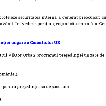
protejeze securitatea internă, a generat preocupări cu
e, având în vedere poziția geografică centrală a Ge
nției ungare a Consiliului UE
trul Viktor Orban programul președinției ungare de 
României).
 pentru președinția sa de șase luni:
a;