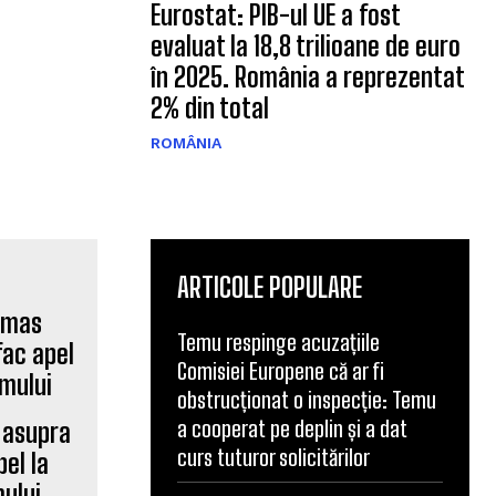
Eurostat: PIB-ul UE a fost
evaluat la 18,8 trilioane de euro
în 2025. România a reprezentat
2% din total
ROMÂNIA
ARTICOLE POPULARE
Temu respinge acuzațiile
Comisiei Europene că ar fi
obstrucționat o inspecție: Temu
a cooperat pe deplin și a dat
s asupra
curs tuturor solicitărilor
pel la
ului