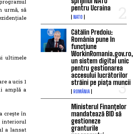
sprijinul NATO
 programul
pentru Ucraina
in urmă, să
NATO
ezidențiale
Cătălin Predoiu:
România pune în
funcțiune
WorkinRomania.gov.ro,
i ultimele
un sistem digital unic
pentru gestionarea
accesului lucrătorilor
re a ucis 1
străini pe piața muncii
ai amplă a
ROMÂNIA
Ministerul Finanțelor
mandatează BID să
a crește în
gestioneze
 interiorul
granturile
ul a lansat