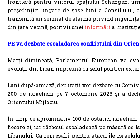
frontieră pentru viitorul spațiului Schengen, 
președinției ungare de șase luni a Consiliului, c
transmită un semnal de alarmă privind ingerința R
din țara vecină, potrivit unei
informări
a instituți
PE va dezbate escaladarea conflictului din Orien
Marți dimineață, Parlamentul European va evalu
evoluții din Liban împreună cu șeful politicii exter
Luni după-amiază, deputații vor dezbate cu Comisia
200 de israelieni pe 7 octombrie 2023 și a decl
Orientului Mijlociu.
În timp ce aproximativ 100 de ostatici israelieni
fiecare zi, iar războiul escaladează pe măsură ce I
Libanului. Ca represalii pentru atacurile Israelu