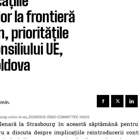
ațiile
or la frontieră
, prioritățile
siliului UE,
oldova
min.
-housing-crisis-in-eu_20260505-0900-COMMITTEE-HOUS
lenară la Strasbourg în această săptămână pentru
ru a discuta despre implicațiile reintroducerii cont