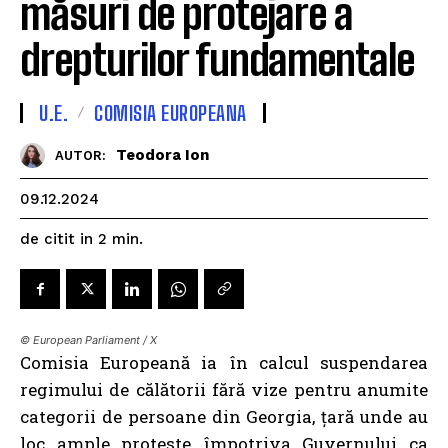
măsuri de protejare a
drepturilor fundamentale
U.E.
COMISIA EUROPEANA
Teodora Ion
AUTOR:
09.12.2024
de citit in
2
min.
© European Parliament / X
Comisia Europeană ia în calcul suspendarea
regimului de călătorii fără vize pentru anumite
categorii de persoane din Georgia, țară unde au
loc ample proteste împotriva Guvernului ca