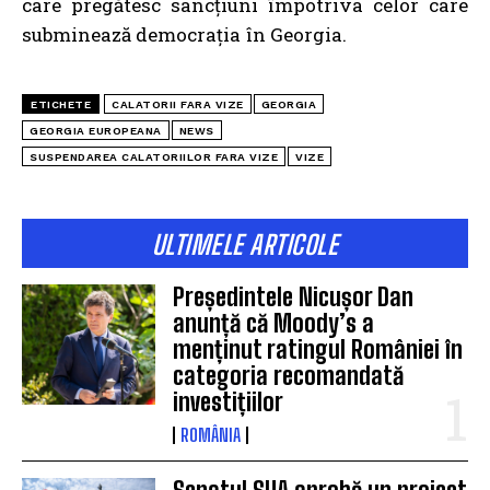
care
pregătesc sancțiuni împotriva celor care
subminează democrația în Georgia.
ETICHETE
CALATORII FARA VIZE
GEORGIA
GEORGIA EUROPEANA
NEWS
SUSPENDAREA CALATORIILOR FARA VIZE
VIZE
ULTIMELE ARTICOLE
Președintele Nicușor Dan
anunță că Moody’s a
menținut ratingul României în
categoria recomandată
investițiilor
ROMÂNIA