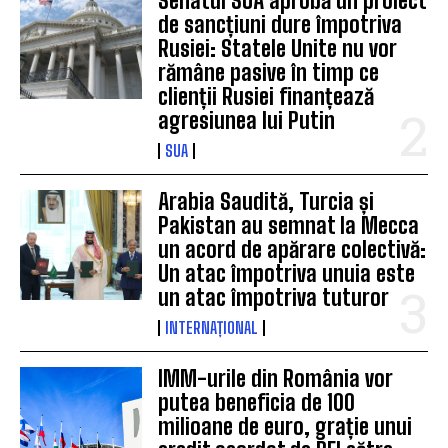
Senatul SUA aprobă un proiect
de sancțiuni dure împotriva
Rusiei: Statele Unite nu vor
rămâne pasive în timp ce
clienții Rusiei finanțează
agresiunea lui Putin
SUA
Arabia Saudită, Turcia și
Pakistan au semnat la Mecca
un acord de apărare colectivă:
Un atac împotriva unuia este
un atac împotriva tuturor
INTERNAȚIONAL
IMM-urile din România vor
putea beneficia de 100
milioane de euro, grație unui