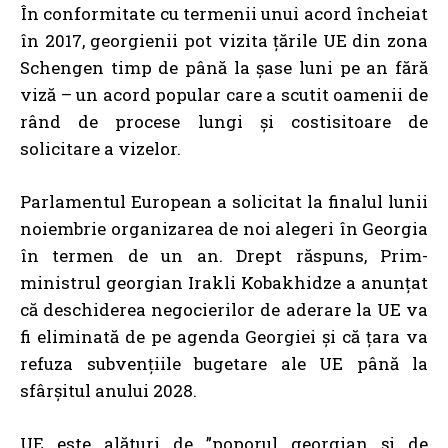
În conformitate cu termenii unui acord încheiat
în 2017, georgienii pot vizita țările UE din zona
Schengen timp de până la șase luni pe an fără
viză – un acord popular care a scutit oamenii de
rând de procese lungi și costisitoare de
solicitare a vizelor.
Parlamentul European a solicitat la finalul lunii
noiembrie organizarea de noi alegeri în Georgia
în termen de un an
. Drept răspuns,
Prim-
ministrul georgian Irakli Kobakhidze a anunțat
că deschiderea negocierilor de aderare la UE va
fi eliminată de pe agenda Georgiei și că țara va
refuza subvențiile bugetare ale UE până la
sfârșitul anului 2028
.
UE este alături de ”poporul georgian și de