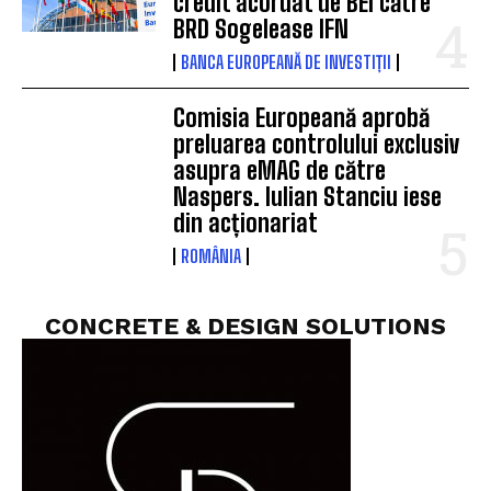
credit acordat de BEI către
BRD Sogelease IFN
BANCA EUROPEANĂ DE INVESTIȚII
Comisia Europeană aprobă
preluarea controlului exclusiv
asupra eMAG de către
Naspers. Iulian Stanciu iese
din acționariat
ROMÂNIA
CONCRETE & DESIGN SOLUTIONS