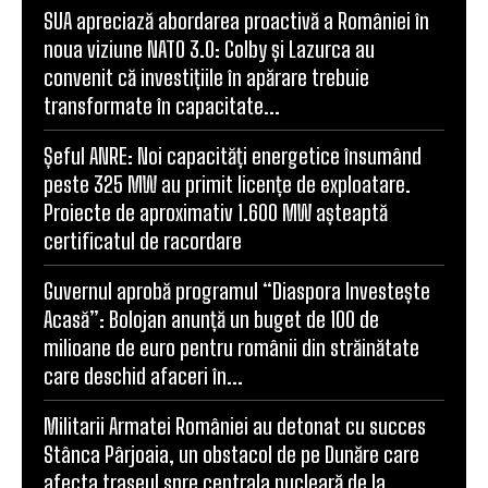
SUA apreciază abordarea proactivă a României în
noua viziune NATO 3.0: Colby și Lazurca au
convenit că investițiile în apărare trebuie
transformate în capacitate...
Șeful ANRE: Noi capacități energetice însumând
peste 325 MW au primit licențe de exploatare.
Proiecte de aproximativ 1.600 MW așteaptă
certificatul de racordare
Guvernul aprobă programul “Diaspora Investește
Acasă”: Bolojan anunță un buget de 100 de
milioane de euro pentru românii din străinătate
care deschid afaceri în...
Militarii Armatei României au detonat cu succes
Stânca Pârjoaia, un obstacol de pe Dunăre care
afecta traseul spre centrala nucleară de la