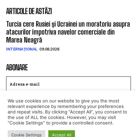
ARTICOLE DE ASTĂZI
Turcia cere Rusiei și Ucrainei un moratoriu asupra
atacurilor împotriva navelor comerciale din
Marea Neagră
INTERNAȚIONAL
09.08.2026
ABONARE
We use cookies on our website to give you the most
TRIMITE
relevant experience by remembering your preferences
and repeat visits. By clicking “Accept All”, you consent to
Am citit si accept
Politica de confidentialitate
.
the use of ALL the cookies. However, you may visit
"Cookie Settings" to provide a controlled consent.
Cookie Settings
Accept All