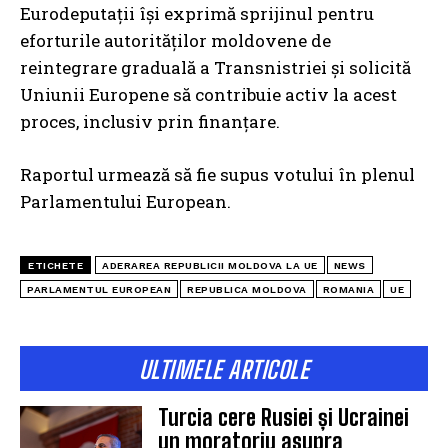
Eurodeputații își exprimă sprijinul pentru
eforturile autorităților moldovene de
reintegrare graduală a Transnistriei și solicită
Uniunii Europene să contribuie activ la acest
proces, inclusiv prin finanțare.
Raportul urmează să fie supus votului în plenul
Parlamentului European.
ETICHETE
ADERAREA REPUBLICII MOLDOVA LA UE
NEWS
PARLAMENTUL EUROPEAN
REPUBLICA MOLDOVA
ROMANIA
UE
ULTIMELE ARTICOLE
Turcia cere Rusiei și Ucrainei
un moratoriu asupra