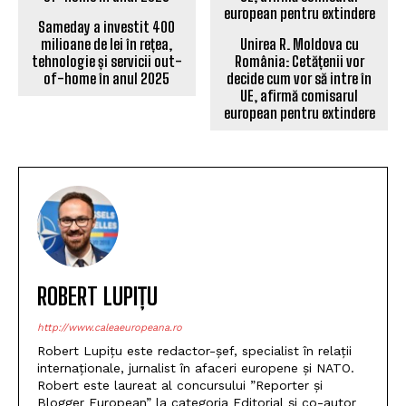
Sameday a investit 400
milioane de lei în rețea,
Unirea R. Moldova cu
tehnologie și servicii out-
România: Cetățenii vor
of-home în anul 2025
decide cum vor să intre în
UE, afirmă comisarul
european pentru extindere
ROBERT LUPIȚU
http://www.caleaeuropeana.ro
Robert Lupițu este redactor-șef, specialist în relații
internaționale, jurnalist în afaceri europene și NATO.
Robert este laureat al concursului ”Reporter și
Blogger European” la categoria Editorial și co-autor