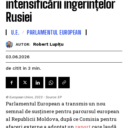
intensificării ingerințelor
Rusiei
U.E.
PARLAMENTUL EUROPEAN
Robert Lupițu
AUTOR:
03.06.2026
de citit in
3
min.
© European Union, 2023 - Source: EP
Parlamentul European a transmis un nou
semnal de susținere pentru parcursul european
al Republicii Moldova, după ce Comisia pentru
afaceri externe a adoptat un
raport
care laudă