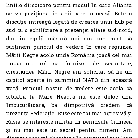
liniile directoare pentru modul în care Alianța
se va poziționa în anii care urmează. Este o
discuție întreagă legată de crearea unui hub pe
sud cu o echilibrare a prezenței aliate sud-nord,
dar în egală măsură noi am continuat să
susținem punctul de vedere în care regiunea
Mării Negre acolo unde România joacă cel mai
important rol ca furnizor de securitate,
chestiunea Mării Negre am solicitat să fie un
capitol aparte în summitul NATO din această
vară. Punctul nostru de vedere este acela că
situația la Mare Neagră nu este deloc una
îmbucurătoare, ba dimpotrivă credem că
prezența Federației Ruse este tot mai agresivă și
Rusia se întărește militar în peninsula Crimeea
și nu mai este un secret pentru nimeni. Am