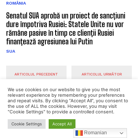
ROMÂNIA
Senatul SUA aprobă un proiect de sancțiuni
dure împotriva Rusiei: Statele Unite nu vor
rămâne pasive în timp ce clienții Rusiei
finanțează agresiunea lui Putin
SUA
ARTICOLUL PRECEDENT
ARTICOLUL URMĂTOR
We use cookies on our website to give you the most
relevant experience by remembering your preferences
and repeat visits. By clicking “Accept All”, you consent to
the use of ALL the cookies. However, you may visit
"Cookie Settings" to provide a controlled consent.
Cookie Settings
Accept All
Premierul polonez, critici
Ministrul german de
dure la adresa statelor
Romanian
Externe, presiuni asupra
membre NATO care nu alocă