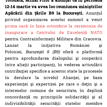
Totodată, Mihai Fifor a anunțat că în perioada
12-14 martie va avea loc reuniunea miniștrilor
Apărării din țările B9 la București.
Anunțul
privind organizarea acestui summit a venit
prima oară în luna octombrie la ceremonia de
inaugurare a Centrului de Excelență NATO
pentru Contrainformații Militare din Cracovia.
Lansat la iniţiativa României şi
Poloniei,
Bucureşti 9 (B9)
oferă o platformă
pentru aprofundarea dialogului şi cooperării
între aliaţii participanţi, în vederea articulării
contribuţiei specifice a acestor state la procesele
în derulare la nivelul Alianţei, pe baza
experienţei şi expertizei pe care o deţin şi a
intereselor comune de securitate, în deplină
concordanţă cu principiile solidarităţii şi al
indivizibilităţii securităţii statelor membre