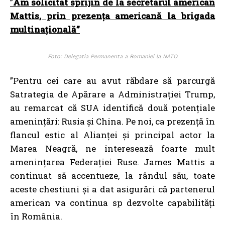
”
Am solicitat sprijin de la secretarul american
Mattis, prin prezența americană la brigada
multinațională”
Foto: Delegatia Permanenta a Romaniei la NATO
”Pentru cei care au avut răbdare să parcurgă
Satrategia de Apărare a Administrației Trump,
au remarcat că SUA identifică două potențiale
amenințări: Rusia și China. Pe noi, ca prezență în
flancul estic al Alianței și principal actor la
Marea Neagră, ne interesează foarte mult
amenințarea Federației Ruse. James Mattis a
continuat să accentueze, la rândul său, toate
aceste chestiuni și a dat asigurări că partenerul
american va continua sp dezvolte capabilități
în România.