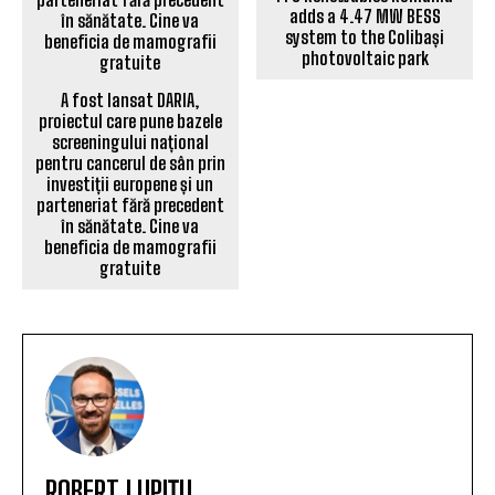
adds a 4.47 MW BESS
system to the Colibași
photovoltaic park
A fost lansat DARIA,
proiectul care pune bazele
screeningului național
pentru cancerul de sân prin
investiții europene și un
parteneriat fără precedent
în sănătate. Cine va
beneficia de mamografii
gratuite
ROBERT LUPIȚU