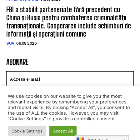
FBI a stabilit parteneriate fără precedent cu
China și Rusia pentru combaterea criminalității
transnaționale. Cooperarea include schimburi de
informații și operațiuni comune
SUA
06.08.2026
ABONARE
We use cookies on our website to give you the most
TRIMITE
relevant experience by remembering your preferences
and repeat visits. By clicking “Accept All”, you consent to
Am citit si accept
Politica de confidentialitate
.
the use of ALL the cookies. However, you may visit
"Cookie Settings" to provide a controlled consent.
Cookie Settings
Accept All
© Toate drepturile rezervate CALEAEUROPEANA.RO
Romanian